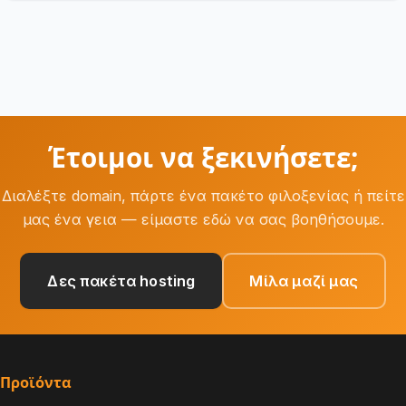
Έτοιμοι να ξεκινήσετε;
Διαλέξτε domain, πάρτε ένα πακέτο φιλοξενίας ή πείτε
μας ένα γεια — είμαστε εδώ να σας βοηθήσουμε.
Δες πακέτα hosting
Μίλα μαζί μας
Προϊόντα